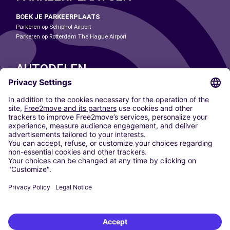
BOEK JE PARKEERPLAATS
Parkeren op Schiphol Airport
Parkeren op Rotterdam The Hague Airport
AUTODELEN
ONZE STEDEN
Paris
Madrid
Washington DC
Milaan
Rome
Turijn
Wenen
Berlijn
Keulen
Düsseldorf
Frankfurt
Hamburg
München
Stuttgart