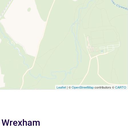
Leaflet
| ©
OpenStreetMap
contributors ©
CARTO
 a Wrexham