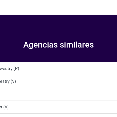
Agencias similares
westry (P)
estry (V)
r (V)