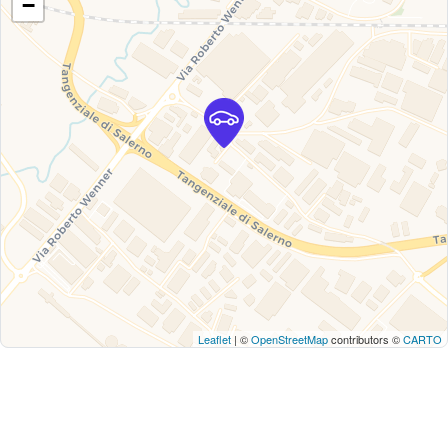
−
Leaflet
| ©
OpenStreetMap
contributors ©
CARTO