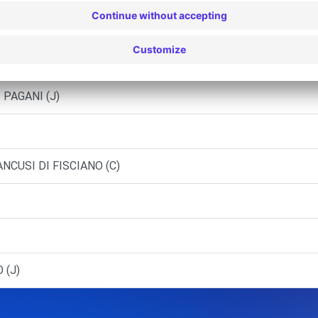
ONISSI (C)
- CAVA DE' TIRRENI (C)
- PAGANI (J)
ANCUSI DI FISCIANO (C)
 (J)