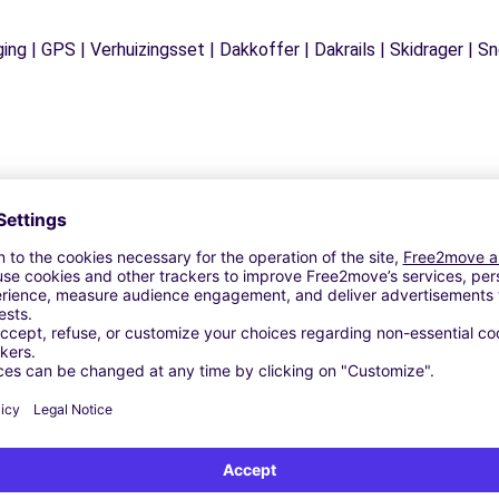
ging | GPS | Verhuizingsset | Dakkoffer | Dakrails | Skidrager 
Vergelijkbare Agentschappen
(C)