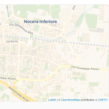
Leaflet
| ©
OpenStreetMap
contributors ©
CARTO