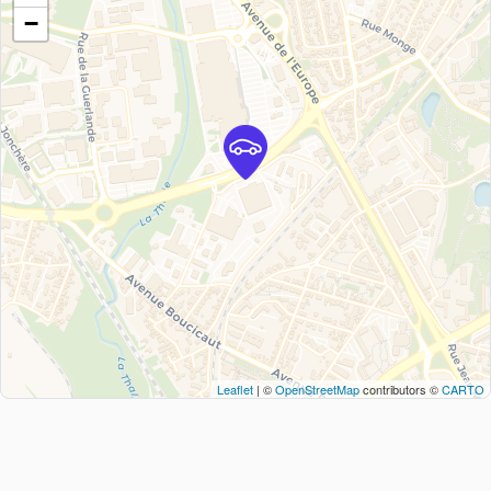
−
Leaflet
| ©
OpenStreetMap
contributors ©
CARTO