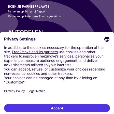
BOEK JE PARKEERPLAATS
Parkeren op Schiphol Airport
Parkeren op Rotterdam The Hague Airport
AUTODELEN
ONZE STEDEN
Paris
Madrid
Washington DC
Milaan
Rome
Turijn
Wenen
Berlijn
Keulen
Düsseldorf
Frankfurt
Hamburg
München
Stuttgart