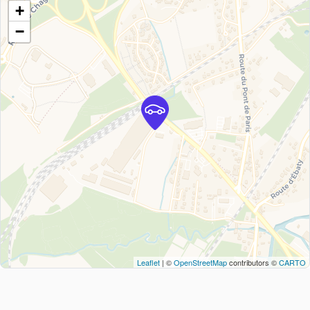
+
−
Leaflet
| ©
OpenStreetMap
contributors ©
CARTO