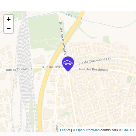
+
−
Leaflet
| ©
OpenStreetMap
contributors ©
CARTO