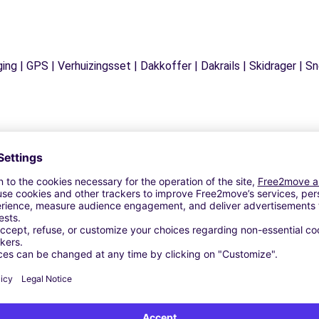
ging | GPS | Verhuizingsset | Dakkoffer | Dakrails | Skidrager 
Vergelijkbare Agentschappen
ES - HOENHEIM (P)