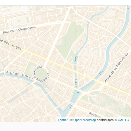
Leaflet
| ©
OpenStreetMap
contributors ©
CARTO