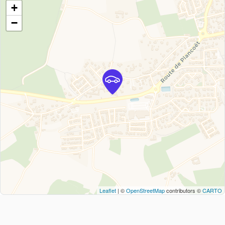
+
−
Leaflet
| ©
OpenStreetMap
contributors ©
CARTO