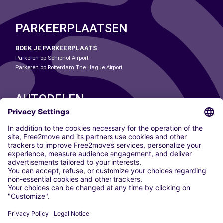
PARKEERPLAATSEN
BOEK JE PARKEERPLAATS
Parkeren op Schiphol Airport
Parkeren op Rotterdam The Hague Airport
AUTODELEN
ONZE STEDEN
Paris
Madrid
Washington DC
Milaan
Rome
Turijn
Wenen
Berlijn
Keulen
Düsseldorf
Frankfurt