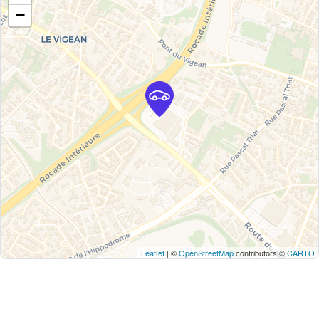
−
Leaflet
| ©
OpenStreetMap
contributors ©
CARTO