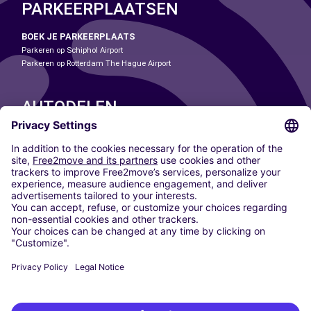
PARKEERPLAATSEN
BOEK JE PARKEERPLAATS
Parkeren op Schiphol Airport
Parkeren op Rotterdam The Hague Airport
AUTODELEN
ONZE STEDEN
Paris
Madrid
Washington DC
Milaan
Rome
Turijn
Wenen
Berlijn
Keulen
Düsseldorf
Frankfurt
Hamburg
München