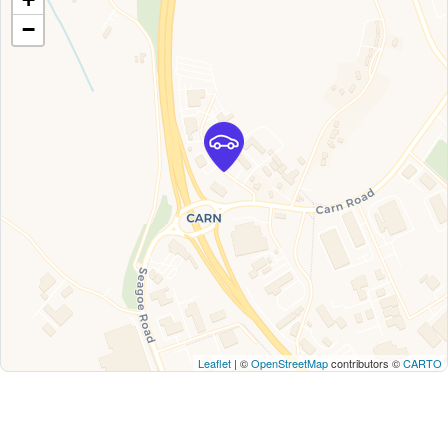
−
Leaflet
| ©
OpenStreetMap
contributors ©
CARTO