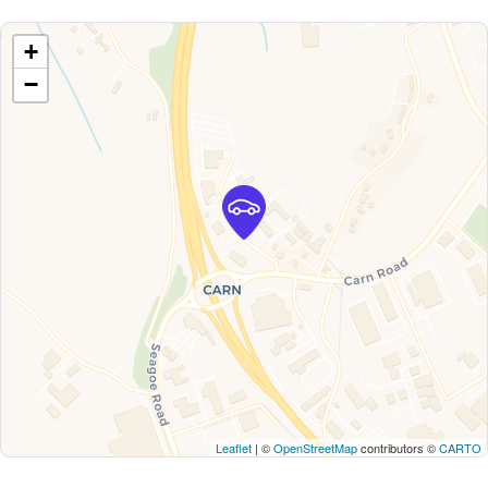
+
−
Leaflet
| ©
OpenStreetMap
contributors ©
CARTO