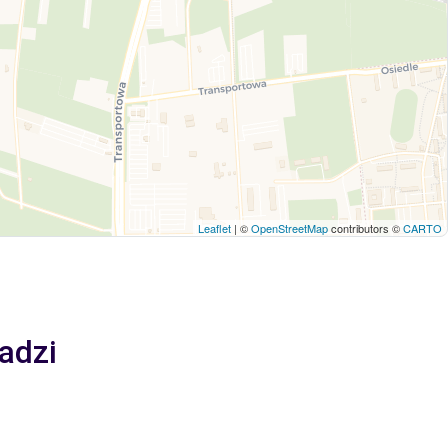
Leaflet
| ©
OpenStreetMap
contributors ©
CARTO
adzi