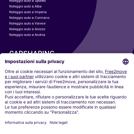
Noleggio auto a Spoleto
Noleggio auto a Alba
Noleggio auto a Imperia
Noleggio auto a Cormano
Noleggio auto a Varese
Noleggio auto a Arezzo
Noleggio auto a Andria
CARSHARING
LE NOSTRE CITTÀ
Paris
Madrid
Washington DC
Milano
Roma
Torino
Vienna
Berlino
Colonia
Düsseldorf
Francoforte
Amburgo