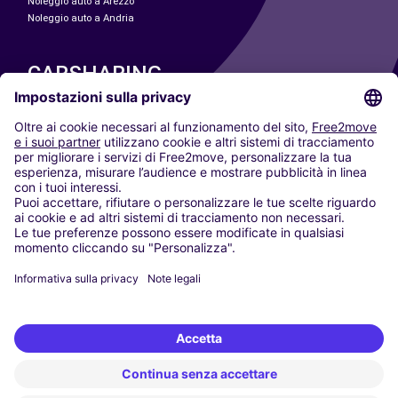
Noleggio auto a Arezzo
Noleggio auto a Andria
CARSHARING
LE NOSTRE CITTÀ
Paris
Madrid
Washington DC
Milano
Roma
Torino
Vienna
Berlino
Colonia
Düsseldorf
Francoforte
Amburgo
Monaco di Baviera
Stoccarda
Amsterdam