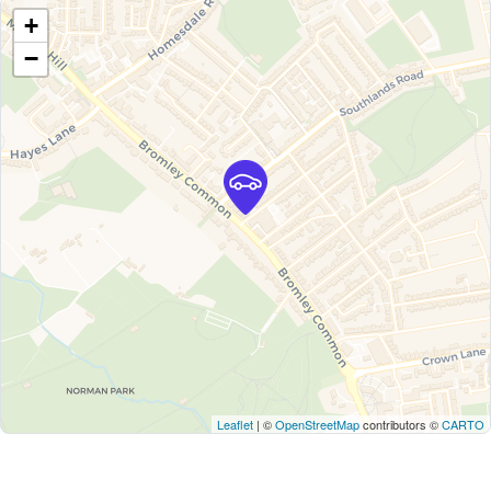
+
−
Leaflet
| ©
OpenStreetMap
contributors ©
CARTO