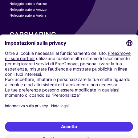
Noleggio auto a Varese
Noleggio auto a Arezzo
Noleggio auto a Andria
CARSHARING
LE NOSTRE CITTÀ
Paris
Madrid
Washington DC
Milano
Roma
Torino
Vienna
Berlino
Colonia
Düsseldorf
Francoforte
Amburgo
Monaco di Baviera
Stoccarda
Amsterdam