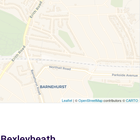
Leaflet
| ©
OpenStreetMap
contributors ©
CARTO
a Bexleyheath