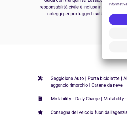
Guida con tranquillità. L'assicurazione di
responsabilità civile è inclusa in tutti i nostri
noleggi per proteggerti sulla strada.
Seggiolone Auto | Porta biciclette | Al
aggancio rimorchio | Catene da neve
Motability - Daily Charge | Motability -
Consegna del veicolo fuori dall'agenzia 