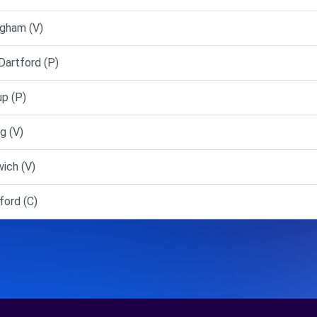
ngham (V)
Dartford (P)
p (P)
g (V)
ich (V)
ford (C)