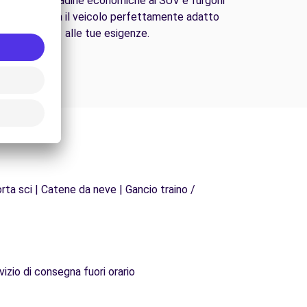
lle auto cittadine economiche ai SUV e furgoni
amiliari, trova il veicolo perfettamente adatto
alle tue esigenze.
rta sci | Catene da neve | Gancio traino /
vizio di consegna fuori orario