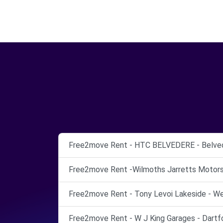
Free2move Rent - HTC BELVEDERE - Belved
Free2move Rent -Wilmoths Jarretts Motor
Free2move Rent - Tony Levoi Lakeside - We
Free2move Rent - W J King Garages - Dartfo