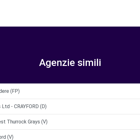
Agenzie simili
ere (FP)
s Ltd - CRAYFORD (D)
st Thurrock Grays (V)
rd (V)