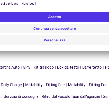
Problemi sulla strada? Il nostro servizio di
Da
supporto è disponibile in qualsiasi momento per
f
garantire un viaggio senza interruzioni.
zatina Auto | GPS | Kit trasloco | Box da tetto | Barre tetto | Po
 Daily Charge | Motability - Fitting Fee | Motability - Fitting Fee
| Servizio di consegna | Ritiro del veicolo fuori dall'agenzia | Ser