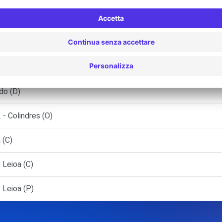
ao (AR)
O)
do (D)
 Colindres (O)
 (C)
Leioa (C)
Leioa (P)