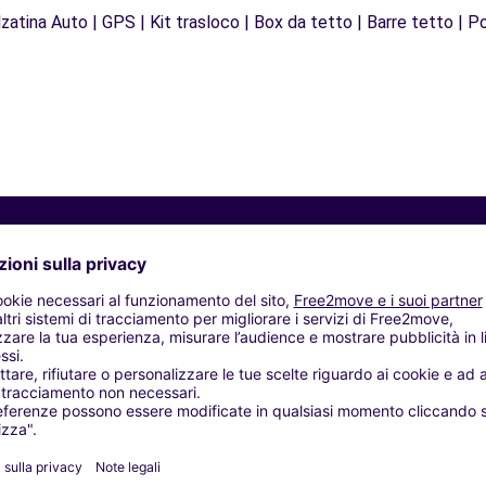
zatina Auto | GPS | Kit trasloco | Box da tetto | Barre tetto | Po
Agenzie simili
- Laredo (P)
Galdácano (O)