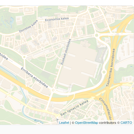
Leaflet
| ©
OpenStreetMap
contributors ©
CARTO