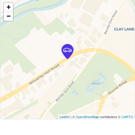
+
−
Leaflet
| ©
OpenStreetMap
contributors ©
CARTO