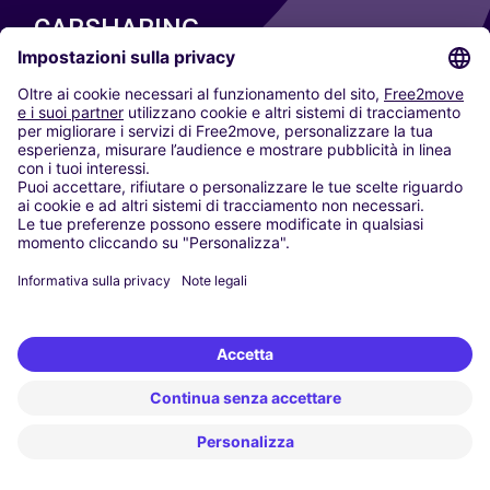
CARSHARING
LE NOSTRE CITTÀ
Paris
Madrid
Washington DC
Milano
Roma
Torino
Vienna
Berlino
Colonia
Düsseldorf
Francoforte
Amburgo
Monaco di Baviera
Stoccarda
Amsterdam