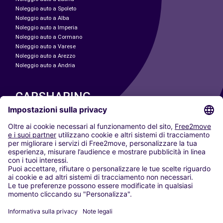
Noleggio auto a Spoleto
Noleggio auto a Alba
Noleggio auto a Imperia
Noleggio auto a Cormano
Noleggio auto a Varese
Noleggio auto a Arezzo
Noleggio auto a Andria
CARSHARING
LE NOSTRE CITTÀ
Paris
Madrid
Washington DC
Milano
Roma
Torino
Vienna
Berlino
Colonia
Düsseldorf
Francoforte