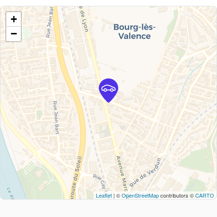
+
−
Leaflet
| ©
OpenStreetMap
contributors ©
CARTO