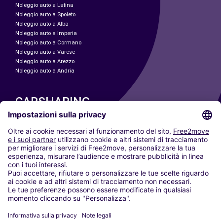
Noleggio auto a Latina
Noleggio auto a Spoleto
Noleggio auto a Alba
Noleggio auto a Imperia
Noleggio auto a Cormano
Noleggio auto a Varese
Noleggio auto a Arezzo
Noleggio auto a Andria
CARSHARING
LE NOSTRE CITTÀ
Paris
Madrid
Washington DC
Milano
Roma
Torino
Vienna
Berlino
Colonia
Düsseldorf