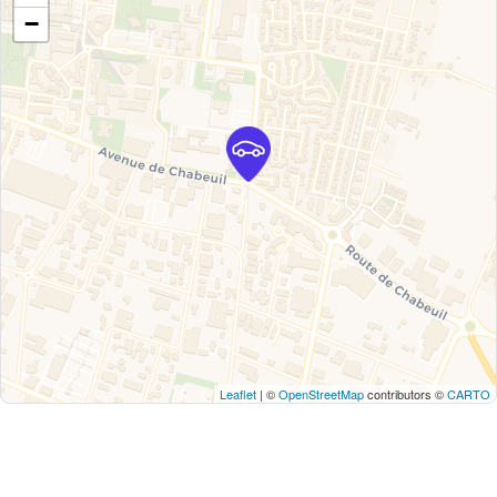
−
Leaflet
| ©
OpenStreetMap
contributors ©
CARTO