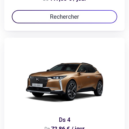
Rechercher
Ds 4
72,86 € / jour
Da