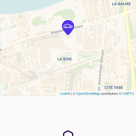
Leaflet
| ©
OpenStreetMap
contributors ©
CARTO