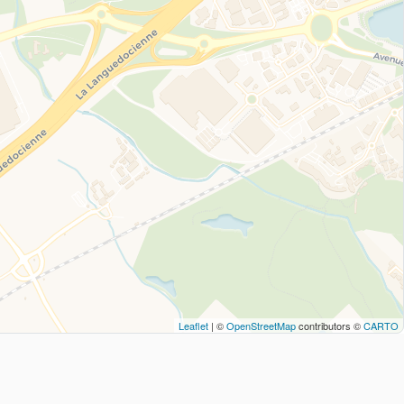
Leaflet
| ©
OpenStreetMap
contributors ©
CARTO