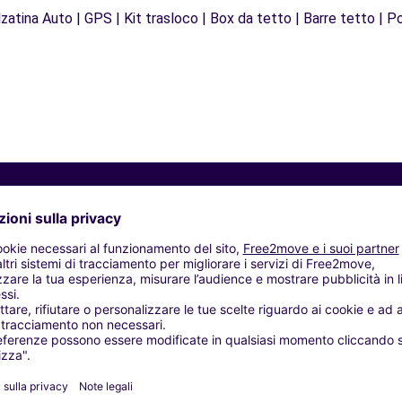
zatina Auto | GPS | Kit trasloco | Box da tetto | Barre tetto | Po
Agenzie simili
 MORABITO LATTES - LATTES (C)
AUGUIO (C)