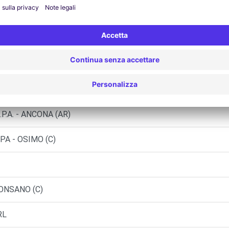
LCONARA MARITTIMA (C)
CONA (C)
P.A. - ANCONA (AR)
PA - OSIMO (C)
MONSANO (C)
RL