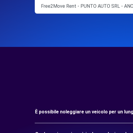
Free2Move Rent - PUNTO AUTO SRL - ANC
È possibile noleggiare un veicolo per un l