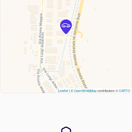
Leaflet
| ©
OpenStreetMap
contributors ©
CARTO