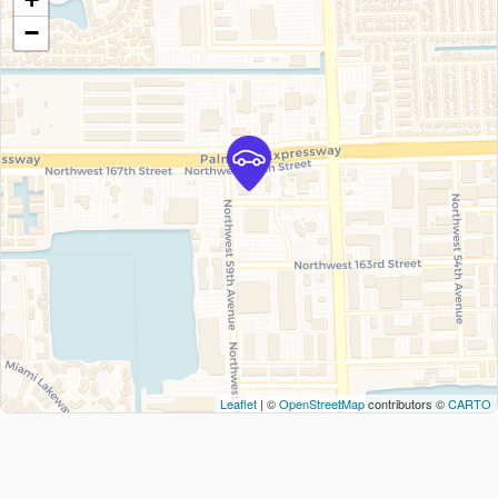
−
Leaflet
| ©
OpenStreetMap
contributors ©
CARTO