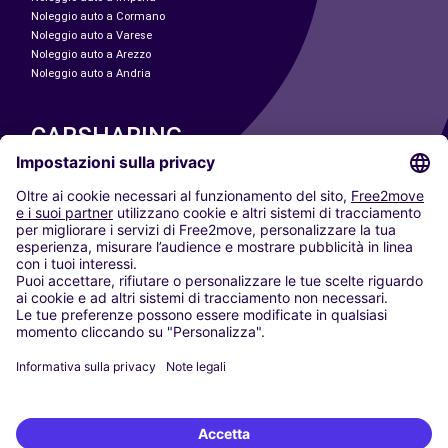
Noleggio auto a Cormano
Noleggio auto a Varese
Noleggio auto a Arezzo
Noleggio auto a Andria
CARSHARING
LE NOSTRE CITTÀ
Paris
Madrid
Washington DC
Milano
Roma
Torino
Vienna
Berlino
Colonia
Düsseldorf
Francoforte
Amburgo
Monaco di Baviera
Stoccarda