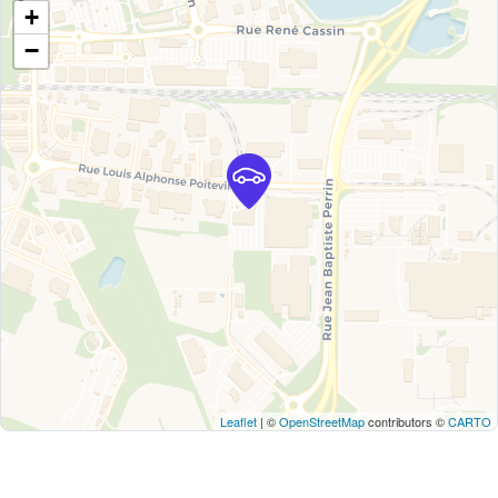
+
−
Leaflet
| ©
OpenStreetMap
contributors ©
CARTO