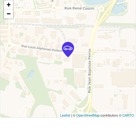
+
−
Leaflet
| ©
OpenStreetMap
contributors ©
CARTO