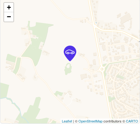
+
−
Leaflet
| ©
OpenStreetMap
contributors ©
CARTO