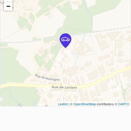
−
Leaflet
| ©
OpenStreetMap
contributors ©
CARTO