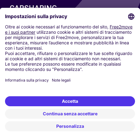
CARSHARING
LE NOSTRE CITTÀ
Paris
Madrid
Washington DC
Milano
Roma
Torino
Vienna
Berlino
Colonia
Düsseldorf
Francoforte
Amburgo
Monaco di Baviera
Stoccarda
Amsterdam