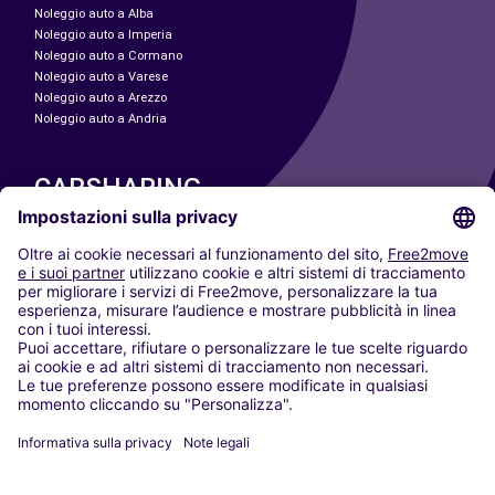
Noleggio auto a Alba
Noleggio auto a Imperia
Noleggio auto a Cormano
Noleggio auto a Varese
Noleggio auto a Arezzo
Noleggio auto a Andria
CARSHARING
LE NOSTRE CITTÀ
Paris
Madrid
Washington DC
Milano
Roma
Torino
Vienna
Berlino
Colonia
Düsseldorf
Francoforte
Amburgo