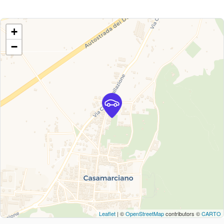
+
−
Leaflet
| ©
OpenStreetMap
contributors ©
CARTO