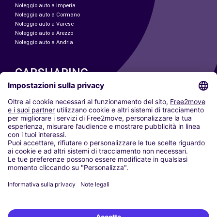
Noleggio auto a Imperia
Noleggio auto a Cormano
Noleggio auto a Varese
Noleggio auto a Arezzo
Noleggio auto a Andria
CARSHARING
LE NOSTRE CITTÀ
Paris
Madrid
Washington DC
Milano
Roma
Torino
Vienna
Berlino
Colonia
Düsseldorf
Francoforte
Amburgo
Monaco di Baviera