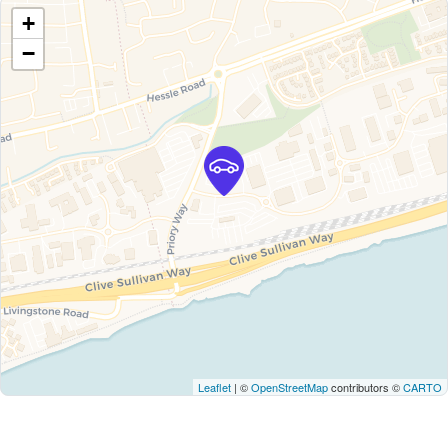
+
−
Leaflet
| ©
OpenStreetMap
contributors ©
CARTO