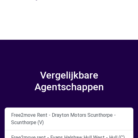
Vergelijkbare
Agentschappen
Free2move Rent - Drayton Motors Scunthorpe -
Scunthorpe (V)
Free2move rent - Evans Halshaw Hull West - Hull (C)