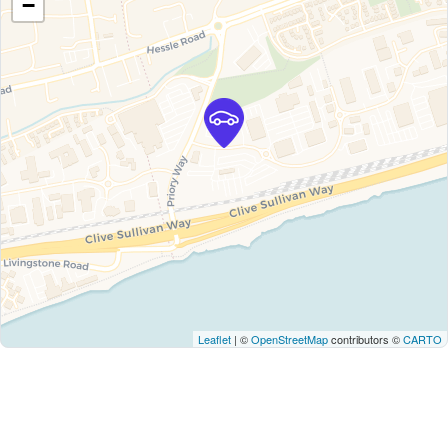
−
Leaflet
| ©
OpenStreetMap
contributors ©
CARTO