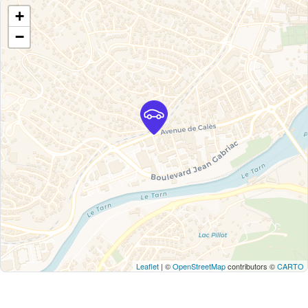
+
−
Leaflet
| ©
OpenStreetMap
contributors ©
CARTO