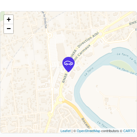
+
−
Leaflet
| ©
OpenStreetMap
contributors ©
CARTO