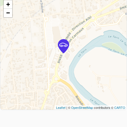
+
−
Leaflet
| ©
OpenStreetMap
contributors ©
CARTO