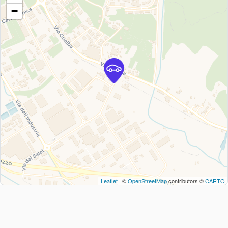
−
Leaflet
| ©
OpenStreetMap
contributors ©
CARTO