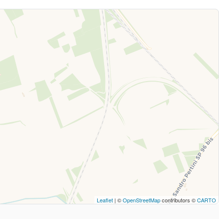
Leaflet
| ©
OpenStreetMap
contributors ©
CARTO