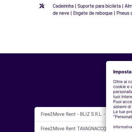
Cadeirinha | Suporte para bicileta | Al
de neve | Engate de reboque | Pneus 
Free2Move Rent - BLIZ S.R.L. - TAVAGNACC
Free2Move Rent TAVAGNACCO (UD) BLIZ 