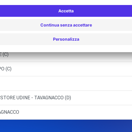
I STRADA (C)
 (C)
ANA (C)
 (C)
O (C)
STORE UDINE - TAVAGNACCO (D)
VAGNACCO