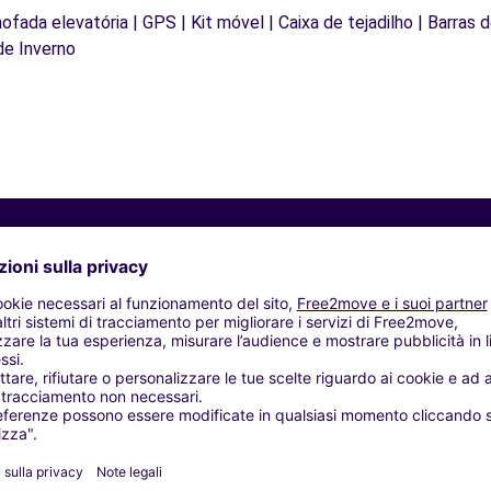
mofada elevatória | GPS | Kit móvel | Caixa de tejadilho | Barras 
de Inverno
Agenzie simili
O (C)
SRL