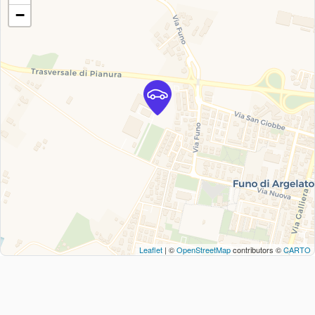
−
Leaflet
| ©
OpenStreetMap
contributors ©
CARTO