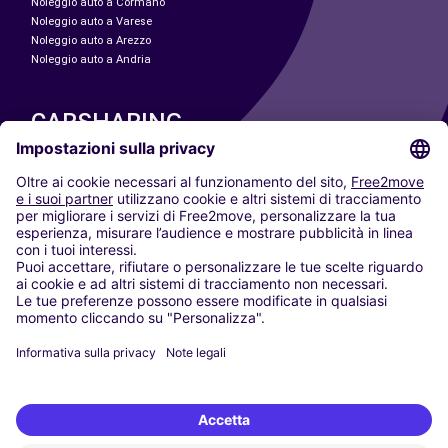
Noleggio auto a Cormano
Noleggio auto a Varese
Noleggio auto a Arezzo
Noleggio auto a Andria
CARSHARING
LE NOSTRE CITTÀ
Paris
Madrid
Washington DC
Milano
Roma
Torino
Vienna
Berlino
Colonia
Düsseldorf
Francoforte
Amburgo
Monaco di Baviera
Stoccarda
Amsterdam