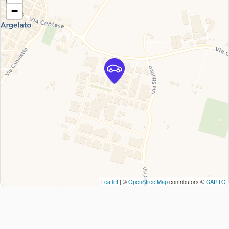
−
Leaflet
| ©
OpenStreetMap
contributors ©
CARTO