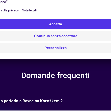
thout deductible | *Insurance with 300 eur deductable
Domande frequenti
ngo periodo a Ravne na Koroškem ?