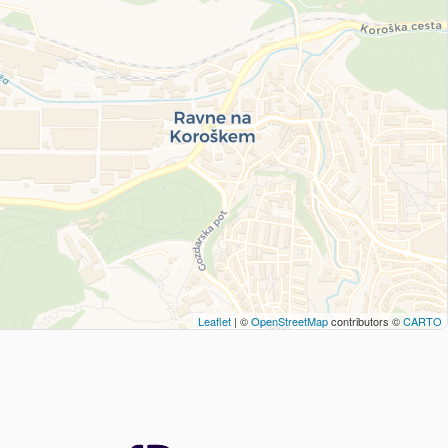
Leaflet
| ©
OpenStreetMap
contributors ©
CARTO