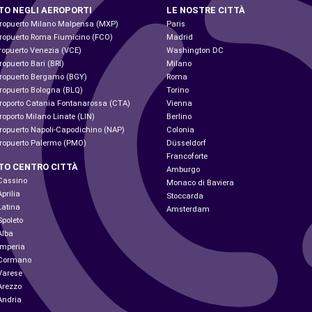
TO NEGLI AEROPORTI
LE NOSTRE CITTÀ
eropuerto Milano Malpensa (MXP)
Paris
eropuerto Roma Fiumicino (FCO)
Madrid
ropuerto Venezia (VCE)
Washington DC
opuerto Bari (BRI)
Milano
eropuerto Bergamo (BGY)
Roma
ropuerto Bologna (BLQ)
Torino
roporto Catania Fontanarossa (CTA)
Vienna
oporto Milano Linate (LIN)
Berlino
ropuerto Napoli-Capodichino (NAP)
Colonia
eropuerto Palermo (PMO)
Düsseldorf
Francoforte
TO CENTRO CITTÀ
Amburgo
 Cassino
Monaco di Baviera
prilia
Stoccarda
Latina
Amsterdam
Spoleto
Alba
Imperia
 Cormano
Varese
Arezzo
Andria