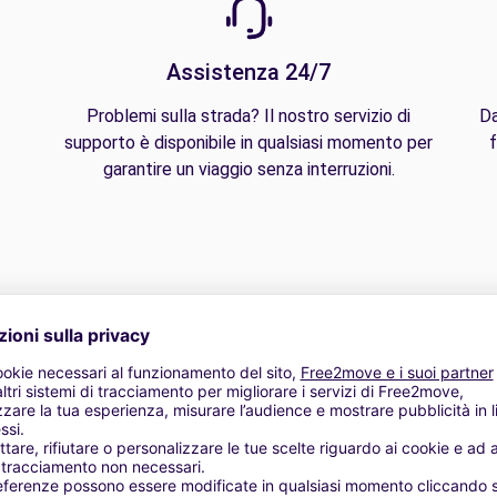
Assistenza 24/7
Problemi sulla strada? Il nostro servizio di
Da
supporto è disponibile in qualsiasi momento per
f
garantire un viaggio senza interruzioni.
giolone Auto | Porta biciclette | Alzatina Auto | Cross border fee
aino / aggancio rimorchio | Catene da neve