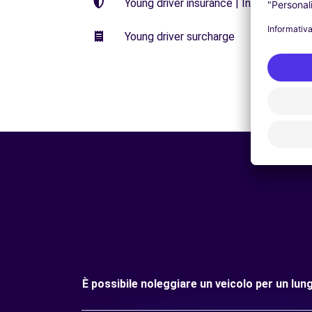
Young driver insurance | Insurance wi
Young driver surcharge
È possibile noleggiare un veicolo per un lu