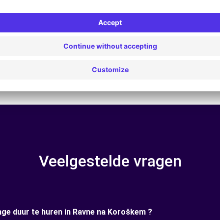
thout deductible | *Insurance with 300 eur deductable
Veelgestelde vragen
ange duur te huren in Ravne na Koroškem ?