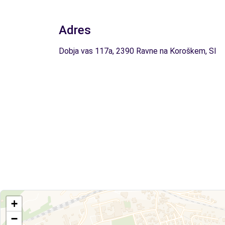
Adres
Dobja vas 117a, 2390 Ravne na Koroškem, SI
+
−