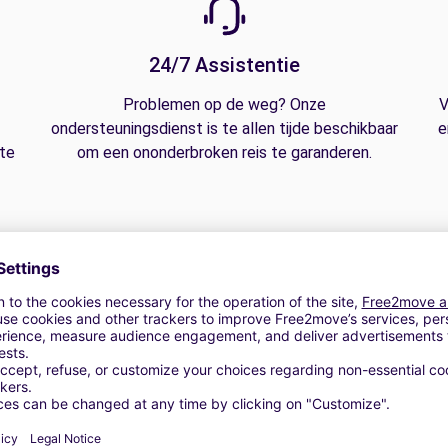
24/7 Assistentie
Problemen op de weg? Onze
V
ondersteuningsdienst is te allen tijde beschikbaar
e
 te
om een ononderbroken reis te garanderen.
derzit | Fietsendrager | Stoelverhoging | Cross border fee | Verhu
w banden