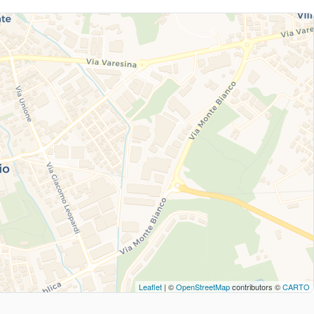
Leaflet
| ©
OpenStreetMap
contributors ©
CARTO