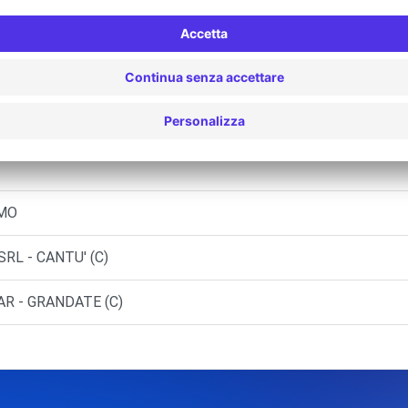
ESE (C)
ESE (C)
ESE (D)
OMO
RL - CANTU' (C)
AR - GRANDATE (C)