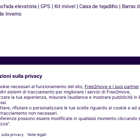
mofada elevatória | GPS | Kit móvel | Caixa de tejadilho | Barras 
de Inverno
Agenzie simili
- TRADATE (C)