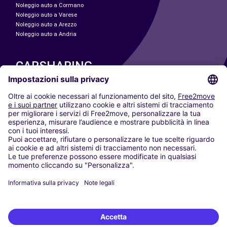
Noleggio auto a Cormano
Noleggio auto a Varese
Noleggio auto a Arezzo
Noleggio auto a Andria
CARSHARING
LE NOSTRE CITTÀ
Paris
Madrid
Washington DC
Milano
Roma
Torino
Vienna
Berlino
Colonia
Düsseldorf
Francoforte
Amburgo
Monaco di Baviera
Stoccarda