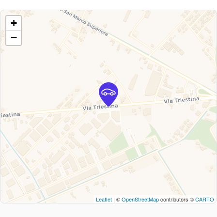
+
−
Leaflet
| ©
OpenStreetMap
contributors ©
CARTO