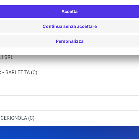
2 - BARI (C)
LETTA (C)
I SRL
 - BARLETTA (C)
)
 CERIGNOLA (C)