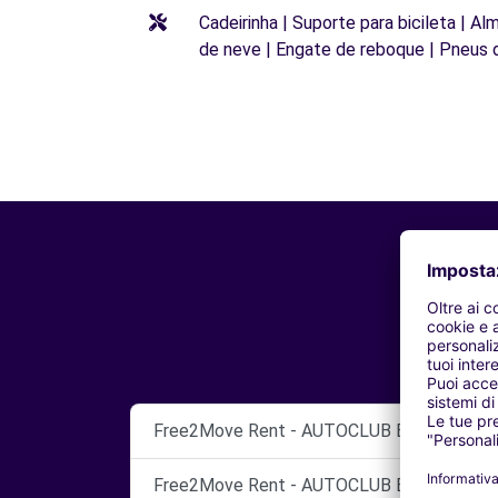
Cadeirinha | Suporte para bicileta | Al
de neve | Engate de reboque | Pneus 
Free2Move Rent - AUTOCLUB BARI SRL - B
Free2Move Rent - AUTOCLUB BARI SRL - B