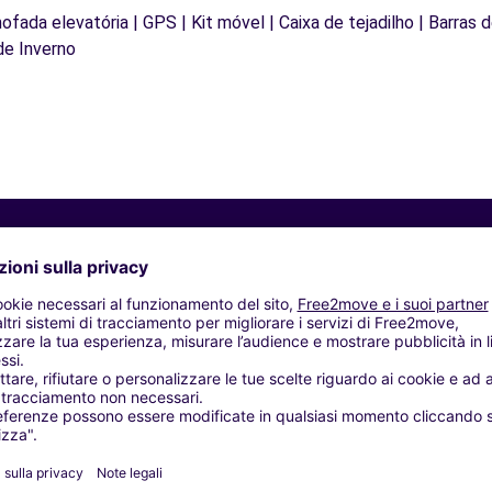
mofada elevatória | GPS | Kit móvel | Caixa de tejadilho | Barras 
de Inverno
Agenzie simili
ARI (C)
ARI (D)