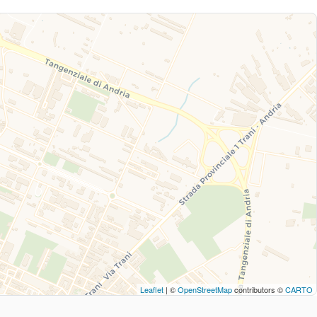
Leaflet
| ©
OpenStreetMap
contributors ©
CARTO