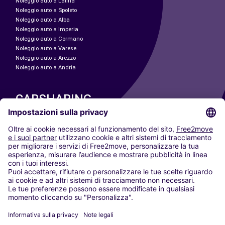
Noleggio auto a Latina
Noleggio auto a Spoleto
Noleggio auto a Alba
Noleggio auto a Imperia
Noleggio auto a Cormano
Noleggio auto a Varese
Noleggio auto a Arezzo
Noleggio auto a Andria
CARSHARING
LE NOSTRE CITTÀ
Paris
Madrid
Washington DC
Milano
Roma
Torino
Vienna
Berlino
Colonia
Düsseldorf
Francoforte