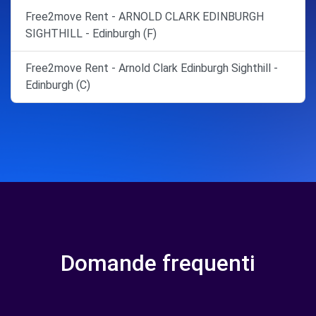
Free2move Rent - ARNOLD CLARK EDINBURGH
SIGHTHILL - Edinburgh (F)
Free2move Rent - Arnold Clark Edinburgh Sighthill -
Edinburgh (C)
Domande frequenti