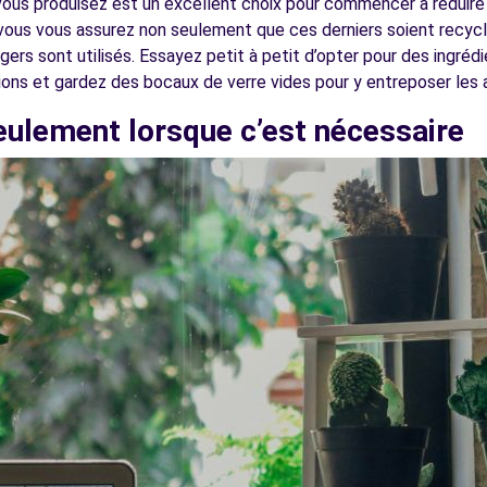
vous produisez est un excellent choix pour commencer à réduire
vous vous assurez non seulement que ces derniers soient recy
sont utilisés. Essayez petit à petit d’opter pour des ingrédie
ons et gardez des bocaux de verre vides pour y entreposer les a
eulement lorsque c’est nécessaire