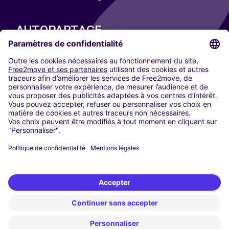
AUTOPARTAGE
NOS VILLES
Paris
Madrid
Washington DC
Milan
Rome
Turin
Vienne
Berlin
Cologne
Düsseldorf
Francfort
Hambourg
Munich
Stuttgart
Amsterdam